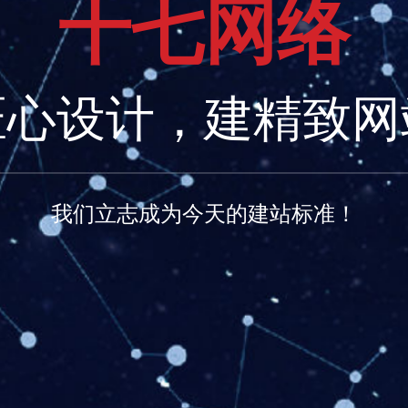
十
七
网
络
匠
心
设
计
，
建
精
致
网
我们
立志成为今
天的建站标
准！