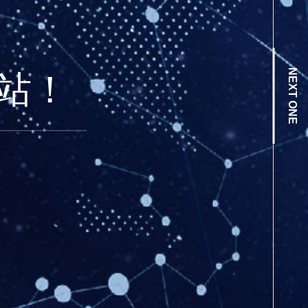
NEXT ONE
站
！