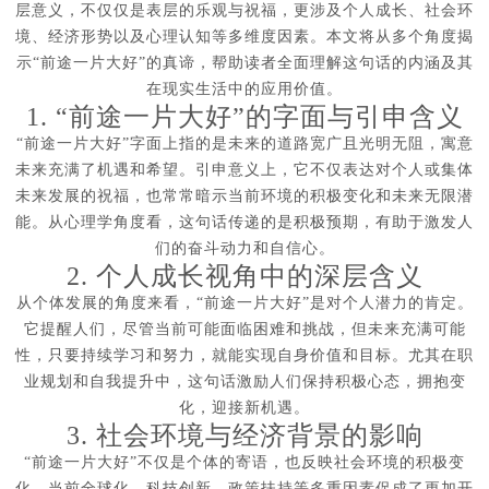
层意义，不仅仅是表层的乐观与祝福，更涉及个人成长、社会环
境、经济形势以及心理认知等多维度因素。本文将从多个角度揭
示“前途一片大好”的真谛，帮助读者全面理解这句话的内涵及其
在现实生活中的应用价值。
1. “前途一片大好”的字面与引申含义
“前途一片大好”字面上指的是未来的道路宽广且光明无阻，寓意
未来充满了机遇和希望。引申意义上，它不仅表达对个人或集体
未来发展的祝福，也常常暗示当前环境的积极变化和未来无限潜
能。从心理学角度看，这句话传递的是积极预期，有助于激发人
们的奋斗动力和自信心。
2. 个人成长视角中的深层含义
从个体发展的角度来看，“前途一片大好”是对个人潜力的肯定。
它提醒人们，尽管当前可能面临困难和挑战，但未来充满可能
性，只要持续学习和努力，就能实现自身价值和目标。尤其在职
业规划和自我提升中，这句话激励人们保持积极心态，拥抱变
化，迎接新机遇。
3. 社会环境与经济背景的影响
“前途一片大好”不仅是个体的寄语，也反映社会环境的积极变
化。当前全球化、科技创新、政策扶持等多重因素促成了更加开