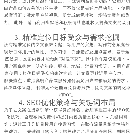
同身受，提升亲切感和信任度。 - 强调利益而非功能：让用户明
白产品如何改善他们的生活，而不仅仅是描述产品功能。 - 使用
感官词汇：激发用户的视觉、听觉或触觉体验，增强文案的感染
力。 此外，适当利用幽默感和积极情绪也能极大提高文案的吸引
力。
3. 精准定位目标受众与需求挖掘
没有精准定位的文案很难引起目标用户的兴趣。写作前必须充分
调研目标用户的属性、行为习惯、兴趣爱好及痛点需求。基于这
些信息，文案内容才能做到“对症下药”。具体操作建议包括： -
用户画像构建：明确年龄、职业、地域、消费习惯等。 - 用户语
言使用：模仿目标受众的表达方式，让文案更贴近用户心声。 -
解决痛点：重点说明产品或服务如何满足用户未被满足的需求，
解决具体问题。 精准定位还能避免资源浪费，提高文案的转化率
和ROI。
4. SEO优化策略与关键词布局
为了让文案在搜索引擎中获得良好排名，必须掌握基本的SEO优
化技巧。合理布局关键词和提升内容质量是核心： - 关键词研
究：通过工具分析目标用户搜索习惯，选取有流量且相关性强的
关键词。 - 关键词自然嵌入：把关键词合理分布在标题、副标题