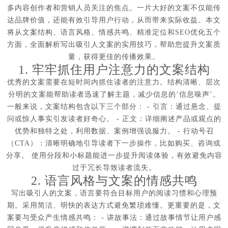
多内容创作者和营销人员关注的焦点。一片大好的文案不仅能传
达品牌价值，还能有效引导用户行动，从而带来实际收益。本文
将从文案结构、语言风格、情感共鸣、精准定位和SEO优化五个
方面，全面解析写出吸引人文案的实用技巧，帮助您提升文案质
量，获得更佳的传播效果。
1. 牢牢抓住用户注意力的文案结构
优秀的文案需要在短时间内抓住读者的注意力。结构清晰、层次
分明的文案能帮助读者迅速了解主题，减少信息的‘信息噪声’。
一般来说，文案结构包含以下三个部分： - 引言：通过悬念、提
问或惊人事实引发读者好奇心。 - 正文：详细阐述产品或观点的
优势和独特之处，利用数据、案例增强说服力。 - 行动号召
（CTA）：清晰明确地引导读者下一步操作，比如购买、咨询或
分享。 使用分段和小标题能进一步提升阅读体验，有效避免内容
过于冗长导致读者流失。
2. 语言风格与文案的情感共鸣
写出吸引人的文案，语言要符合目标用户的阅读习惯和心理预
期。采用简洁、明快的表达方式避免繁琐难懂。更重要的是，文
案要与受众产生情感共鸣： - 讲故事法：通过故事情节让用户感