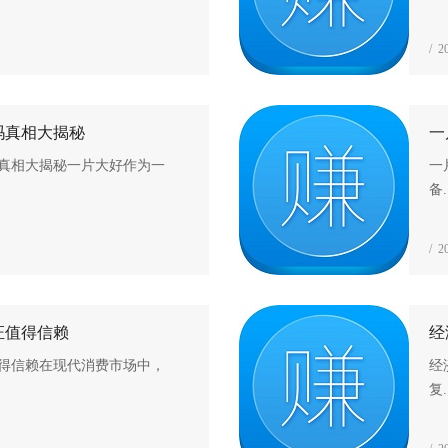
/ 2
吗真相大揭秘
一
真相大揭秘一片大好作为一
一
备.
/ 2
证值得信赖
经
得信赖在现代消费市场中，
经
复.