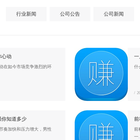
行业新闻
公司公告
公司新闻
你心动
一
动在如今市场竞争激烈的环
什
/ 2
强你知道多少
前
节奏加快和压力增大，男性
前
一.